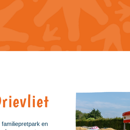
rievliet
 familiepretpark en