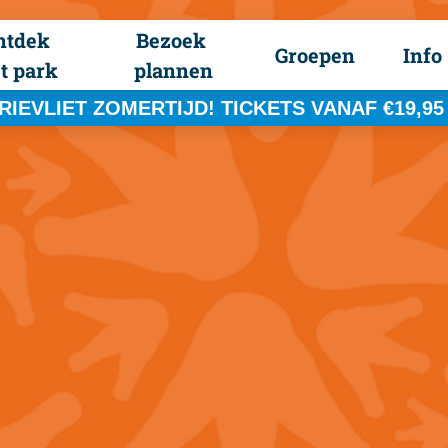
ntdek 
Bezoek 
Groepen
Info
t park
plannen
RIEVLIET ZOMERTIJD! TICKETS VANAF €19,95