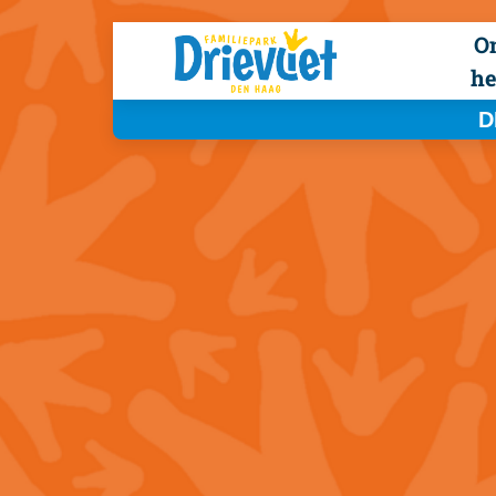
O
he
D