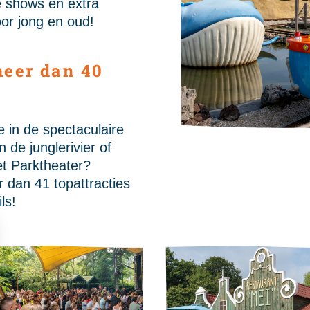
ke shows en extra
oor jong en oud!
meer dan 40
e in de spectaculaire
 de junglerivier of
et Parktheater?
r dan 41 topattracties
ls!