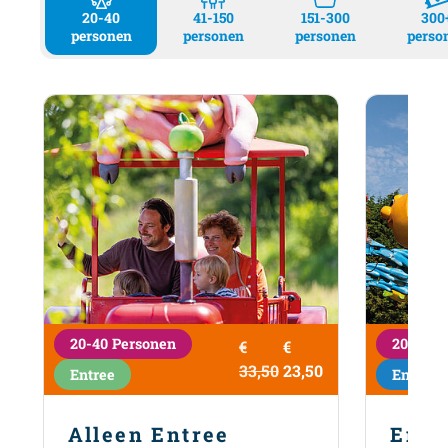
20-40
41-150
151-300
300
personen
personen
personen
perso
20-40 Personen
20-40 P
€
€
5
prijs:
gsprijs:
Originele prijs:
Aanbiedingsprijs:
33,50
23,50
Entree
Entree 
Alleen Entree
Entr