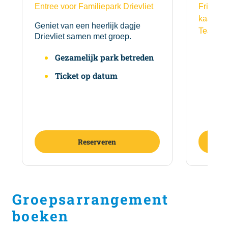
Entree voor Familiepark Drievliet
Frites m
kaassouf
Geniet van een heerlijk dagje
Tea Gre
Drievliet samen met groep.
En
Gezamelijk park betreden
Ge
Ticket op datum
Ti
Reserveren
ee
: Alleen Entree
Groepsarrangement
boeken