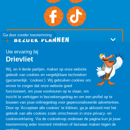
BEZOEK PLANNEN
INFO
Privacyverklaring
Disclaimer
Parkregels
Algemene Voorwaarden
Het park is vandaag open
10:00
-
18:00
Cookies Aanpassen