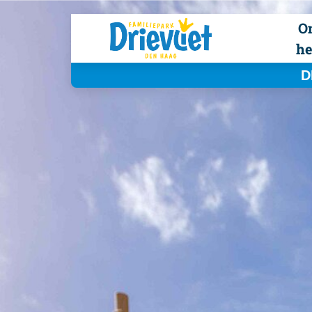
O
he
D