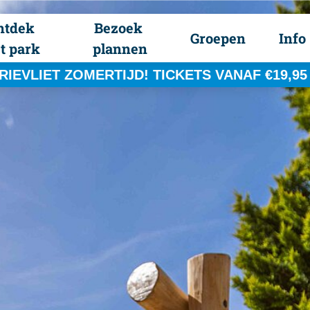
ntdek 
Bezoek 
Groepen
Info
t park
plannen
RIEVLIET ZOMERTIJD! TICKETS VANAF €19,95