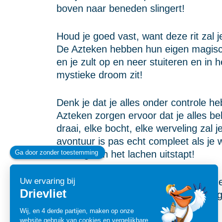
boven naar beneden slingert!
Houd je goed vast, want deze rit zal
De Azteken hebben hun eigen magisch
en je zult op en neer stuiteren en in h
mystieke droom zit!
Denk je dat je alles onder controle 
Azteken zorgen ervoor dat je alles be
draai, elke bocht, elke werveling zal je
avontuur is pas echt compleet als je 
duizelig van het lachen uitstapt!
Dus, kom op, trek je moed bij elkaar
epische rit! Veel draaien ontdekking