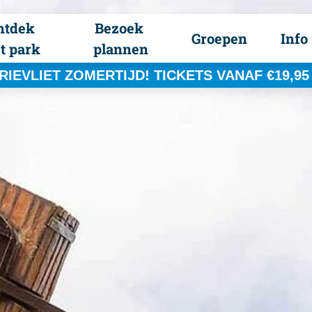
ntdek 
Bezoek 
Groepen
Info
t park
plannen
RIEVLIET ZOMERTIJD! TICKETS VANAF €19,95