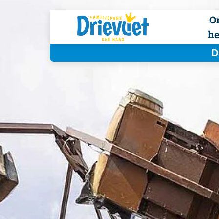
O
he
D