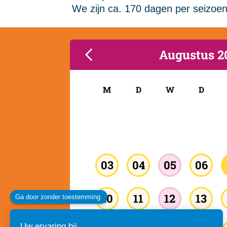
We zijn ca. 170 dagen per seizoe
Augustus 2
M
D
W
D
03
04
05
06
10
11
12
13