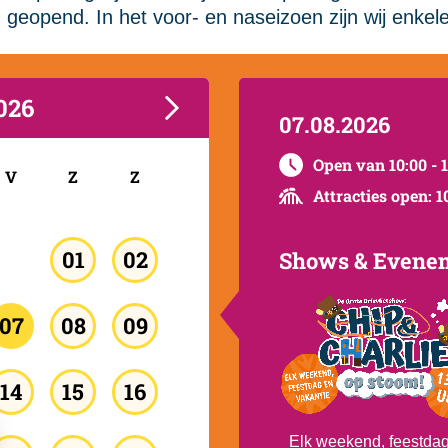
n geopend. In het voor- en naseizoen zijn wij enk
026
07.08.2026
Open van 10:00 - 
V
Z
Z
Attracties open: 1
01
02
Shows & Evene
07
08
09
14
15
16
Elk weekend, feestda