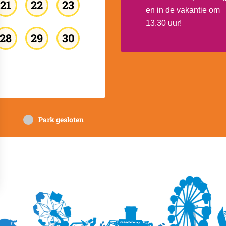
21
22
23
en in de vakantie om
13.30 uur!
28
29
30
Park gesloten