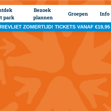
ntdek 
Bezoek 
Groepen
Info
t park
plannen
RIEVLIET ZOMERTIJD! TICKETS VANAF €19,95