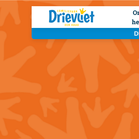
O
he
D