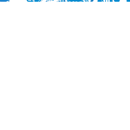
BEZOEK PLANN
Seizoenspas
Tickets
Openingstijden