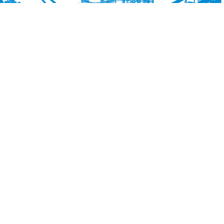
EN
INFO
Veelgestelde vragen
Adres & Route
Werken bij Drievliet
Contact